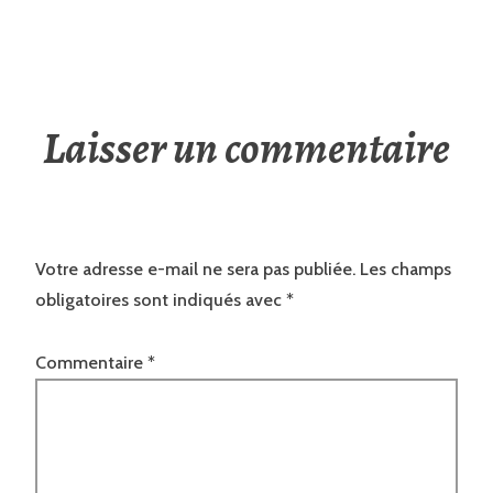
ne comprend rien à ce qui lui…
Anne demeure à la ferme
familiale, Esther s’est éloignée
du nid afin de dédier sa vie à…
Laisser un commentaire
Votre adresse e-mail ne sera pas publiée.
Les champs
obligatoires sont indiqués avec
*
Commentaire
*