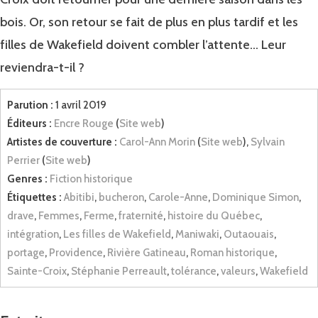
bois. Or, son retour se fait de plus en plus tardif et les
filles de Wakefield doivent combler l’attente… Leur
reviendra-t-il ?
Parution :
1 avril 2019
Éditeurs :
Encre Rouge
(
Site web
)
Artistes de couverture :
Carol-Ann Morin
(
Site web
),
Sylvain
Perrier
(
Site web
)
Genres :
Fiction historique
Étiquettes :
Abitibi
,
bucheron
,
Carole-Anne
,
Dominique Simon
,
drave
,
Femmes
,
Ferme
,
fraternité
,
histoire du Québec
,
intégration
,
Les filles de Wakefield
,
Maniwaki
,
Outaouais
,
portage
,
Providence
,
Rivière Gatineau
,
Roman historique
,
Sainte-Croix
,
Stéphanie Perreault
,
tolérance
,
valeurs
,
Wakefield