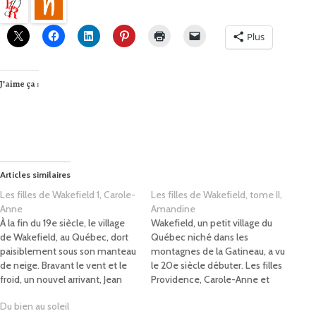
Plus
J’aime ça :
Articles similaires
Les filles de Wakefield 1, Carole-
Les filles de Wakefield, tome II,
Anne
Amandine
À la fin du 19e siècle, le village
Wakefield, un petit village du
de Wakefield, au Québec, dort
Québec niché dans les
paisiblement sous son manteau
montagnes de la Gatineau, a vu
de neige. Bravant le vent et le
le 20e siècle débuter. Les filles
froid, un nouvel arrivant, Jean
Providence, Carole-Anne et
Landry, vient s’installer. On le
Esther, ont toutes deux trouvé
Du bien au soleil
fuit et sa terre est en ruines ; il
leurs voies. Alors que Carole-