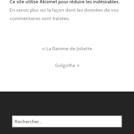
Ce site utilise Akismet pour réduire les indésirables.
En savoir plus sur la façon dont les données de vos
commentaires sont traitées
.
Navigation
La flamme de Joliette
de
Golgotha
l’article
Rechercher :