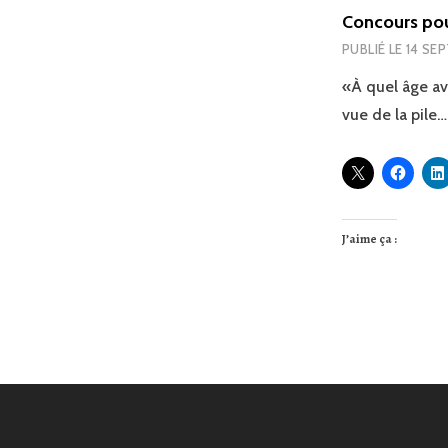
Concours pou
PUBLIÉ LE
14 SE
«À quel âge av
vue de la pile
J’aime ça :