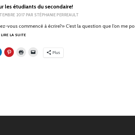
r les étudiants du secondaire!
PTEMBRE 2017
PAR
STÉPHANIE PERREAULT
ez-vous commencé à écrire?» C’est la question que l’on me po
CONCOURS
…
LIRE LA SUITE
POUR
LES
Plus
ÉTUDIANTS
DU
SECONDAIRE!