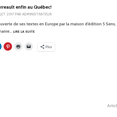
rreault enfin au Québec!
LLET 2017
PAR
ADMINISTRATEUR
ouverte de ses textes en Europe par la maison d’édition 5 Sens,
STÉPHANIE
phanie…
LIRE LA SUITE
PERREAULT
ENFIN
Plus
AU
QUÉBEC!
tion
Artic