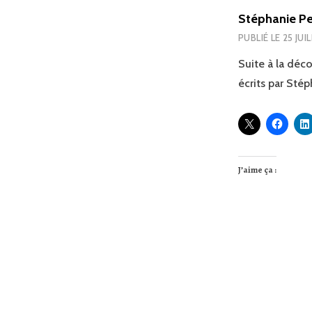
Stéphanie Pe
PUBLIÉ LE
25 JUI
Suite à la déc
écrits par Sté
J’aime ça :
Naviga
des